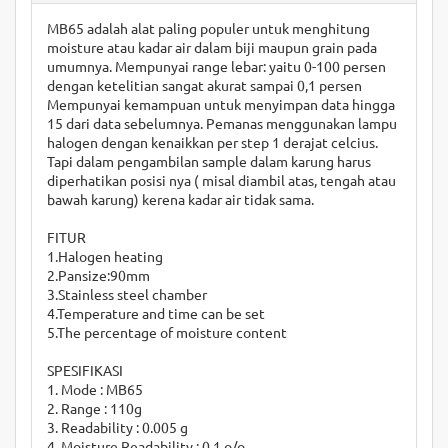
MB65 adalah alat paling populer untuk menghitung
moisture atau kadar air dalam biji maupun grain pada
umumnya. Mempunyai range lebar: yaitu 0-100 persen
dengan ketelitian sangat akurat sampai 0,1 persen
Mempunyai kemampuan untuk menyimpan data hingga
15 dari data sebelumnya. Pemanas menggunakan lampu
halogen dengan kenaikkan per step 1 derajat celcius.
Tapi dalam pengambilan sample dalam karung harus
diperhatikan posisi nya ( misal diambil atas, tengah atau
bawah karung) kerena kadar air tidak sama.
FITUR
1.Halogen heating
2.Pansize:90mm
3.Stainless steel chamber
4.Temperature and time can be set
5.The percentage of moisture content
SPESIFIKASI
1. Mode : MB65
2. Range : 110g
3. Readability : 0.005 g
4. Moisture Readability : 0.1 o/o