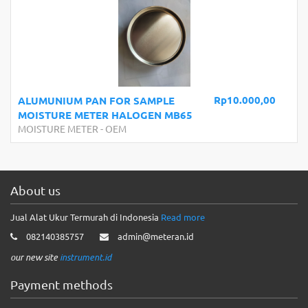
Rp10.000,00
ALUMUNIUM PAN FOR SAMPLE
MOISTURE METER HALOGEN MB65
MOISTURE METER
-
OEM
About us
Jual Alat Ukur Termurah di Indonesia
Read more
082140385757
admin@meteran.id
our new site
instrument.id
Payment methods