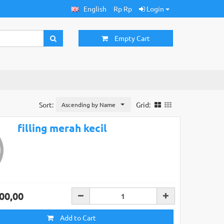
English
Rp Rp
Login
Empty Cart
Sort:
Grid:
Ascending by Name
filling merah kecil
00,00
Add to Cart