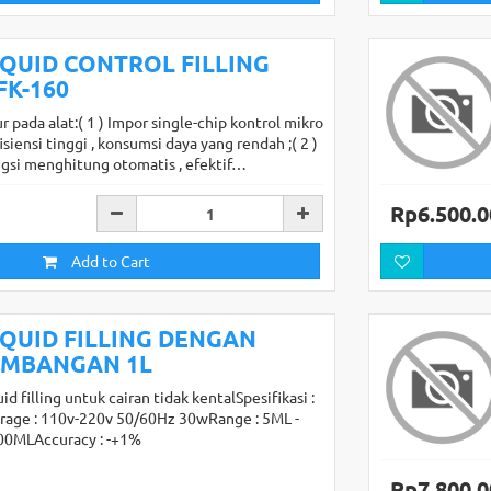
IQUID CONTROL FILLING
FK-160
ur pada alat:( 1 ) Impor single-chip kontrol mikro
fisiensi tinggi , konsumsi daya yang rendah ;( 2 )
ngsi menghitung otomatis , efektif…
Rp6.500.0
Add to Cart
IQUID FILLING DENGAN
IMBANGAN 1L
uid filling untuk cairan tidak kentalSpesifikasi :
lrage : 110v-220v 50/60Hz 30wRange : 5ML -
00MLAccuracy : -+1%
Rp7.800.0