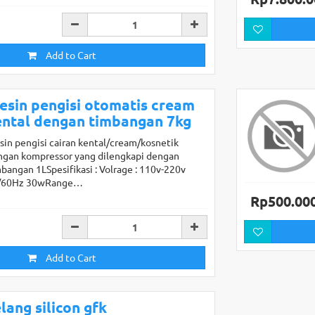
Add to Cart
esin pengisi otomatis cream
ental dengan timbangan 7kg
in pengisi cairan kental/cream/kosnetik
ngan kompressor yang dilengkapi dengan
bangan 1LSpesifikasi : Volrage : 110v-220v
/60Hz 30wRange…
Rp500.00
Add to Cart
lang silicon gfk