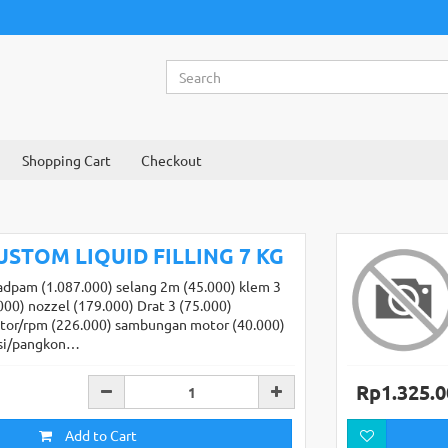
Shopping Cart
Checkout
USTOM LIQUID FILLING 7 KG
adpam (1.087.000) selang 2m (45.000) klem 3
000) nozzel (179.000) Drat 3 (75.000)
tor/rpm (226.000) sambungan motor (40.000)
si/pangkon…
Rp1.325.0
Add to Cart