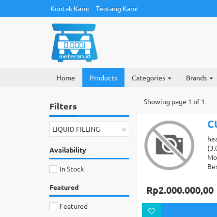
Kontak Kami
Tentang Kami
Home
Products
Categories
Brands
Showing page 1 of 1
Filters
C
×
LIQUID FILLING
he
(3.
Availability
Mo
Be
In Stock
Featured
Rp2.000.000,00
Featured