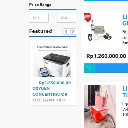
Price Range
L
G
Featured
fit
, e
fu
Rp1.260.000,00
Rp2.250.000,00
L
OXYGEN
T
CONCENTRATOR
KESEHATAN
-
OEM
liq
Vo
10