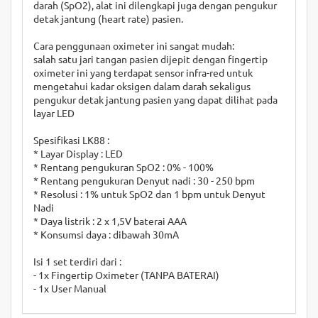
darah (SpO2), alat ini dilengkapi juga dengan pengukur
detak jantung (heart rate) pasien.
Cara penggunaan oximeter ini sangat mudah:
salah satu jari tangan pasien dijepit dengan fingertip
oximeter ini yang terdapat sensor infra-red untuk
mengetahui kadar oksigen dalam darah sekaligus
pengukur detak jantung pasien yang dapat dilihat pada
layar LED
Spesifikasi LK88 :
* Layar Display : LED
* Rentang pengukuran SpO2 : 0% - 100%
* Rentang pengukuran Denyut nadi : 30 - 250 bpm
* Resolusi : 1% untuk SpO2 dan 1 bpm untuk Denyut
Nadi
* Daya listrik : 2 x 1,5V baterai AAA
* Konsumsi daya : dibawah 30mA
Isi 1 set terdiri dari :
- 1x Fingertip Oximeter (TANPA BATERAI)
- 1x User Manual