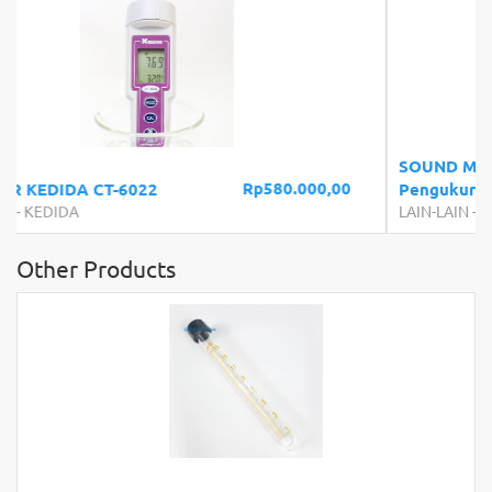
Rp365.000,00
SOUND METER Bluetooth UT353 BT
Pengukur Kebisingan 30-130dB Detektor
LAIN-LAIN
-
OEM
Other Products